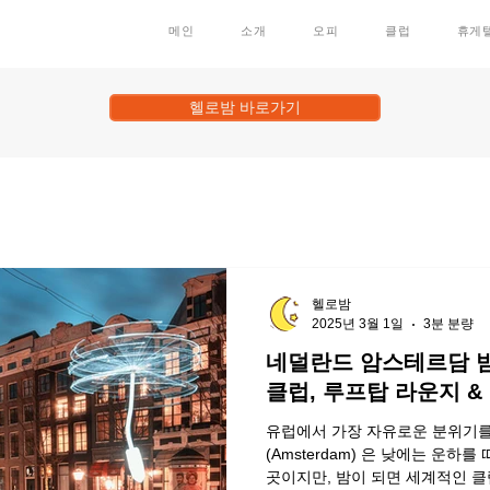
메인
소개
오피
클럽
휴게
헬로밤 바로가기
헬로밤
2025년 3월 1일
3분 분량
네덜란드 암스테르담 밤문
클럽, 루프탑 라운지 
유럽에서 가장 자유로운 분위기를
(Amsterdam) 은 낮에는 운하를 따라 여유로운 시간을 보낼 수 있는
곳이지만, 밤이 되면 세계적인 클럽