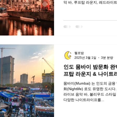
악 바, 루프탑 라운지, 레드라이트.
헬로밤
2025년 3월 1일
3분 분량
인도 뭄바이 밤문화 완벽 
프탑 라운지 & 나이트
뭄바이(Mumbai) 는 인도의 금융 및 문화 중심지이며, 화려한 밤문
화(Nightlife) 로도 유명한 도시다. 럭셔리 클럽, 감성적인 루프탑 바,
라이브 음악 바, 볼리우드 스타일 라
다양한 나이트라이프를...