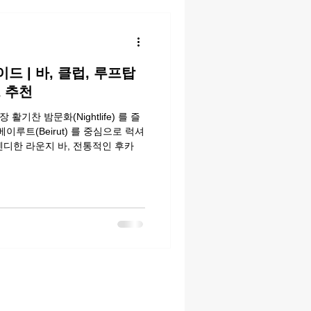
드 | 바, 클럽, 루프탑
 추천
rut) 를 중심으로 럭셔
렌디한 라운지 바, 전통적인 후카