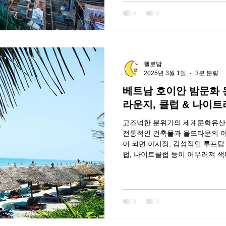
헬로밤
2025년 3월 1일
3분 분량
베트남 호이안 밤문화 완
라운지, 클럽 & 나이
고즈넉한 분위기의 세계문화유산 도시 호이
전통적인 건축물과 올드타운의 아
이 되면 야시장, 감성적인 루프탑 
펍, 나이트클럽 등이 어우러져 