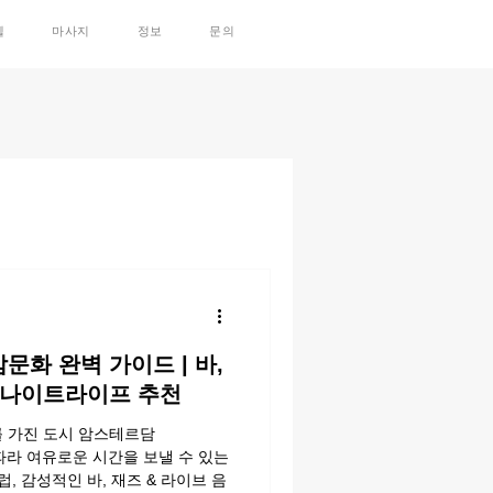
텔
마사지
정보
문의
화 완벽 가이드 | 바,
& 나이트라이프 추천
 가진 도시 암스테르담
, 감성적인 바, 재즈 & 라이브 음