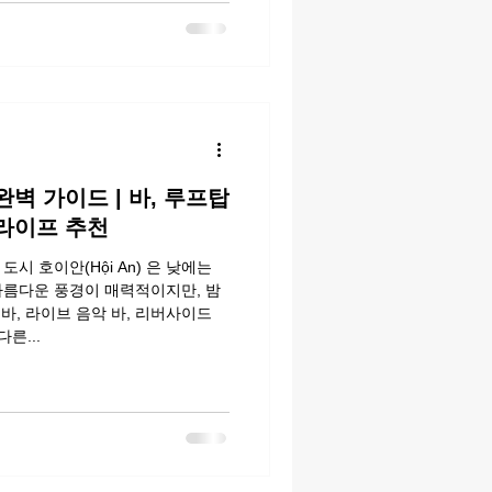
벽 가이드 | 바, 루프탑
트라이프 추천
안(Hội An) 은 낮에는
름다운 풍경이 매력적이지만, 밤
바, 라이브 음악 바, 리버사이드
색다른...