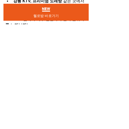
강릉 KTV, 프리미엄 노래방
 같은 곳에서 
다양한 스타일의 노래방 문화를 즐겨보
자.
헬로밤 바로가기
✅ 
스포츠 펍에서 맥주 한잔하며 현지 분위기
를 느껴보자!
펍타운, 아이리쉬 펍
 같은 곳에서 다양한 
크래프트 맥주를 경험해보자.
강릉 밤문화 지도 & 여행 팁
📌 
강릉 밤문화 주요 지역 정리
✔ 
안목해변 & 경포해변
 – 감성적인 해변 바 
& 루프탑 바 거리
✔ 
강릉 시내 & 교동 로데오 거리
 – 트렌디한 
클럽 & 감성적인 펍 밀집 지역
✔ 
이자카야 & 감성적인 바 거리
 – 일본식 이
자카야 & 감성적인 칵테일 바
✔ 
노래방 & KTV 거리
 – 다양한 스타일의 가
라오케 & 프라이빗 노래방