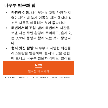
나수부 밤문화 팁
안전한 이동
: 나수부는 비교적 안전한 지
역이지만, 밤 늦게 이동할 때는 택시나 리
조트 셔틀을 이용하는 것이 좋습니다.
해변에서의 조심
: 밤에 해변에서 시간을 
보낼 때는 주변 환경에 주의하고, 혼자 있
는 것보다 동행과 함께 있는 것이 좋습니
다.
현지 맛집 탐방
: 나수부의 다양한 해산물 
레스토랑을 방문하여, 현지의 맛을 경험
해 보세요.나수부 밤문화 가이드: 필리핀
의 숨겨진 보석 같은 밤의 매력
헬로밤 바로가기
#나수부
 밤문화 
#나수부
 바 추천 
#나수부
 해
산물 레스토랑 
#나수부
 해변 바비큐 
#필리핀
나수부 여행 
#누수부
 리조트 바