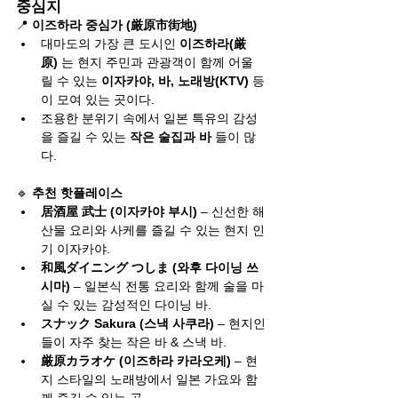
중심지
📍 
이즈하라 중심가 (厳原市街地)
대마도의 가장 큰 도시인 
이즈하라(厳
原)
 는 현지 주민과 관광객이 함께 어울
릴 수 있는 
이자카야, 바, 노래방(KTV)
 등
이 모여 있는 곳이다.
조용한 분위기 속에서 일본 특유의 감성
을 즐길 수 있는 
작은 술집과 바
 들이 많
다.
🔹 
추천 핫플레이스
居酒屋 武士 (이자카야 부시)
 – 신선한 해
산물 요리와 사케를 즐길 수 있는 현지 인
기 이자카야.
和風ダイニング つしま (와후 다이닝 쓰
시마)
 – 일본식 전통 요리와 함께 술을 마
실 수 있는 감성적인 다이닝 바.
スナック Sakura (스낵 사쿠라)
 – 현지인
들이 자주 찾는 작은 바 & 스낵 바.
厳原カラオケ (이즈하라 카라오케)
 – 현
지 스타일의 노래방에서 일본 가요와 함