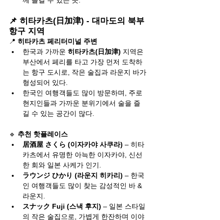
께 즐길 수 있는 곳.
📌 히타카츠(日加津) - 대마도의 북부 
항구 지역
📍 
히타카츠 페리터미널 주변
한국과 가까운 
히타카츠(日加津)
 지역은 
부산에서 페리를 타고 가장 먼저 도착하
는 항구 도시로, 작은 술집과 라운지 바가 
형성되어 있다.
한국인 여행객들도 많이 방문하며, 주로 
현지인들과 가까운 분위기에서 술을 즐
길 수 있는 공간이 많다.
🔹 
추천 핫플레이스
居酒屋 さくら (이자카야 사쿠라)
 – 히타
카츠에서 유명한 아늑한 이자카야, 신선
한 회와 일본 사케가 인기.
ラウンジ ひかり (라운지 히카리)
 – 한국
인 여행객들도 많이 찾는 감성적인 바 & 
라운지.
スナック Fuji (스낵 후지)
 – 일본 스타일
의 작은 술집으로, 가볍게 한잔하며 이야