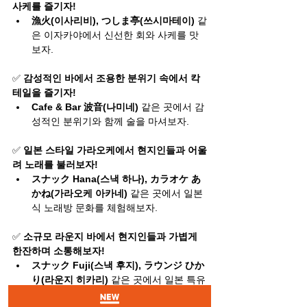
사케를 즐기자!
漁火(이사리비), つしま亭(쓰시마테이)
 같
은 이자카야에서 신선한 회와 사케를 맛
보자.
✅ 
감성적인 바에서 조용한 분위기 속에서 칵
테일을 즐기자!
Cafe & Bar 波音(나미네)
 같은 곳에서 감
성적인 분위기와 함께 술을 마셔보자.
✅ 
일본 스타일 가라오케에서 현지인들과 어울
려 노래를 불러보자!
スナック Hana(스낵 하나), カラオケ あ
かね(가라오케 아카네)
 같은 곳에서 일본
식 노래방 문화를 체험해보자.
✅ 
소규모 라운지 바에서 현지인들과 가볍게 
한잔하며 소통해보자!
スナック Fuji(스낵 후지), ラウンジ ひか
り(라운지 히카리)
 같은 곳에서 일본 특유
의 아늑한 술집 분위기를 즐겨보자.