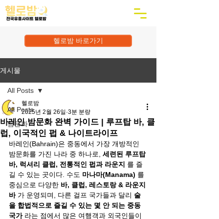
헬로밤 바로가기
게시물
All Posts
헬로밤
All Posts
2025년 2월 26일
3분 분량
바레인 밤문화 완벽 가이드 | 루프탑 바, 클
밤문화
럽, 이국적인 펍 & 나이트라이프
바레인(Bahrain)은 중동에서 가장 개방적인 
밤문화를 가진 나라 중 하나로, 
세련된 루프탑 
바, 럭셔리 클럽, 전통적인 펍과 라운지
 를 즐
길 수 있는 곳이다. 수도 
마나마(Manama)
 를 
중심으로 다양한 
바, 클럽, 레스토랑 & 라운지 
바
 가 운영되며, 다른 걸프 국가들과 달리 
술
을 합법적으로 즐길 수 있는 몇 안 되는 중동 
국가
 라는 점에서 많은 여행객과 외국인들이 