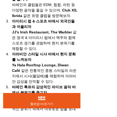
바레인의 클럽들은 EDM, 힙합, 라틴 등 
다양한 음악을 즐길 수 있으며, 
Club XS, 
Ibrida
 같은 유명 클럽을 방문해보자.
아이리시 펍 & 스포츠 바에서 외국인들
과 어울리자
JJ’s Irish Restaurant, The Warbler
 같
은 영국 & 아이리시 펍에서 맥주와 함께 
스포츠 경기를 관람하며 현지 분위기를 
체험할 수 있다.
아라비안 스타일 시샤 바에서 현지 문화
를 느껴보자
Ya Hala Rooftop Lounge, Diwan 
Café
 같은 전통적인 중동 스타일의 라운
지에서 시샤(물담배)를 체험하며 아라비
안 감성을 만끽할 수 있다.
바레인 특유의 감성적인 라이브 음악 바
에서 분위기를 즐기자
La Fontaine, Rasoi by Vineet
 같은 클
래식한 재즈 & 라이브 음악 바에서 감성
헬로밤 바로가기
적인 분위기 속에서 여유로운 밤을 보내
보자.