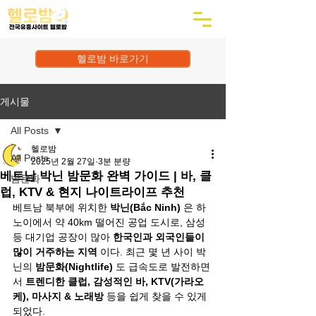
헬로밤 바로가기
게시물
All Posts
헬로밤
All Posts
2025년 2월 27일
3분 분량
베트남 박닌 밤문화 완벽 가이드 | 바, 클
밤문화
럽, KTV & 현지 나이트라이프 추천
베트남 북부에 위치한 
박닌(Bắc Ninh)
 은 하
노이에서 약 40km 떨어진 공업 도시로, 삼성 
등 대기업 공장이 많아 
한국인과 외국인들이 
많이 거주하는 지역
 이다. 최근 몇 년 사이 박
닌의 
밤문화(Nightlife)
 도 급속도로 발전하면
서 
트렌디한 클럽, 감성적인 바, KTV(가라오
케), 마사지 & 노래방
 등을 쉽게 찾을 수 있게 
되었다.