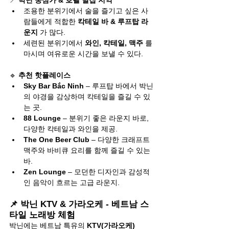
📍 
박닌 중심가 & 호텔 밀집 지역
조용한 분위기에서 술을 즐기고 싶은 사
람들에게 적합한 
칵테일 바 & 루프탑 라
운지
 가 많다.
세련된 분위기에서 
와인, 칵테일, 맥주
 를 
마시며 여유로운 시간을 보낼 수 있다.
🔹 
추천 핫플레이스
Sky Bar Bắc Ninh
 – 루프탑 바에서 박닌
의 야경을 감상하며 칵테일을 즐길 수 있
는 곳.
88 Lounge
 – 분위기 좋은 라운지 바로, 
다양한 칵테일과 와인을 제공.
The One Beer Club
 – 다양한 크래프트 
맥주와 바비큐 요리를 함께 즐길 수 있는 
바.
Zen Lounge
 – 모던한 디자인과 감성적
인 음악이 흐르는 고급 라운지.
📌 박닌 KTV & 가라오케 - 베트남 스
타일 노래방 체험
박닌에는 베트남 특유의 
KTV(가라오케) 