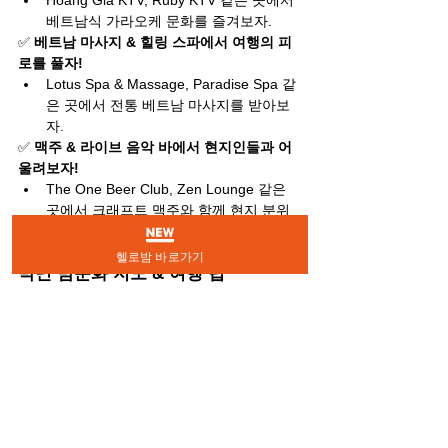
Hoàng Gia KTV, Ruby KTV 같은 곳에서 
베트남식 가라오케 문화를 즐겨보자.
✅ 
베트남 마사지 & 힐링 스파에서 여행의 피
로를 풀자!
Lotus Spa & Massage, Paradise Spa 같
은 곳에서 전통 베트남 마사지를 받아보
자.
✅ 
맥주 & 라이브 음악 바에서 현지인들과 어
울려보자!
The One Beer Club, Zen Lounge 같은 
곳에서 크래프트 맥주와 함께 현지 분위
기를 즐겨보자.
헬로밤 바로가기
박닌 밤문화 지도 & 여행 팁
📌 
박닌 밤문화 주요 지역 정리
✔ 
박닌 시내 (Bắc Ninh City Center)
 – 바, 클
럽, 가라오케, 마사지 숍이 밀집한 중심지
✔ 
박닌 루프탑 바 지역
 – 감성적인 분위기에
서 칵테일을 즐길 수 있는 곳
✔ 
베트남 스타일 KTV & 가라오케 바
 – 비즈
니스 출장객 & 외국인들에게 인기 있는 곳