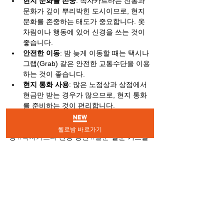
현지 문화를 존중
: 족자카르타는 전통과 
문화가 깊이 뿌리박힌 도시이므로, 현지 
문화를 존중하는 태도가 중요합니다. 옷
차림이나 행동에 있어 신경을 쓰는 것이 
좋습니다.
안전한 이동
: 밤 늦게 이동할 때는 택시나 
그랩(Grab) 같은 안전한 교통수단을 이용
하는 것이 좋습니다.
현지 통화 사용
: 많은 노점상과 상점에서 
현금만 받는 경우가 많으므로, 현지 통화
를 준비하는 것이 편리합니다.
#족자카르타
 밤문화 
#말리오보로
 거리 야시
헬로밤 바로가기
장 
#족자카르타
 전통 공연 
#알룬
-알룬 키드울 
#인도네시아
 카페 
#족자카르타
 여행