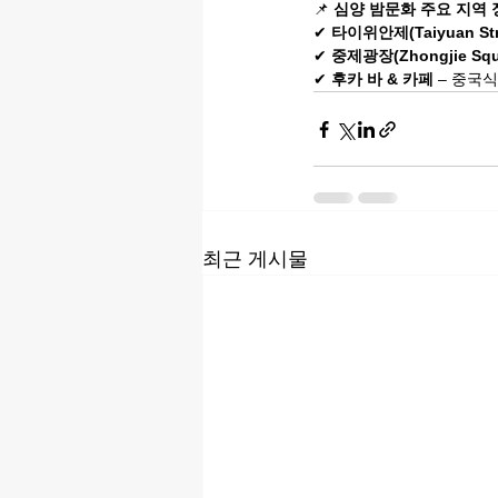
📌 
심양 밤문화 주요 지역 
✔ 
타이위안제(Taiyuan Str
✔ 
중제광장(Zhongjie Squ
✔ 
후카 바 & 카페
 – 중국
최근 게시물