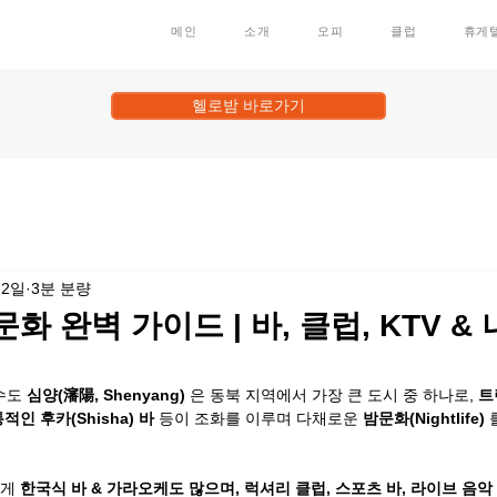
메인
소개
오피
클럽
휴게
헬로밤 바로가기
 2일
3분 분량
화 완벽 가이드 | 바, 클럽, KTV 
수도 
심양(瀋陽, Shenyang)
 은 동북 지역에서 가장 큰 도시 중 하나로, 
트
통적인 후카(Shisha) 바
 등이 조화를 이루며 다채로운 
밤문화(Nightlife)
 
게 
한국식 바 & 가라오케도 많으며, 럭셔리 클럽, 스포츠 바, 라이브 음악