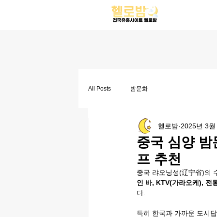
All Posts
밤문화
헬로밤
2025년 3월
중국 심양 밤문
프 추천
중국 랴오닝성(辽宁省)의 
인 바, KTV(가라오케), 전
다.
특히 한국과 가까운 도시답