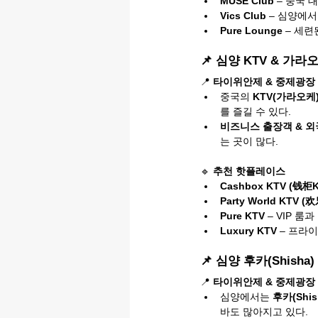
MUSE Club
 – 중국
Vics Club
 – 심양에
Pure Lounge
 – 세
📌 심양 KTV & 가
📍 
타이위안제 & 중제광장
중국의 
KTV(가라오케
를 즐길 수 있다.
비즈니스 출장객 & 외국
는 곳이 많다.
🔹 
추천 핫플레이스
Cashbox KTV (钱柜K
Party World KTV 
Pure KTV
 – VIP 
Luxury KTV
 – 프라
📌 심양 후카(Shish
📍 
타이위안제 & 중제광장
심양에서는 
후카(Shi
바도 많아지고 있다.