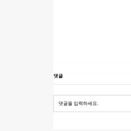
댓글
댓글을 입력하세요.
아프리카 밤문화 완벽 가이드
| 나라별 바, 클럽, 루프탑 라운