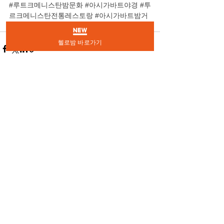
#루트크메니스탄밤문화
#아시가바트야경
#투
르크메니스탄전통레스토랑
#아시가바트밤거
리
#투르크메니스탄전통공연
헬로밤 바로가기
전체 보기
최근 게시물