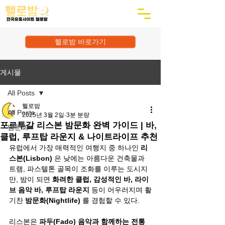
헬로밤 바로가기
게시물
All Posts
헬로밤
All Posts
2025년 3월 2일
3분 분량
포르투갈 리스본 밤문화 완벽 가이드 | 바,
밤문화
클럽, 루프탑 라운지 & 나이트라이프 추천
유럽에서 가장 매력적인 여행지 중 하나인 
리
스본(Lisbon)
 은 낮에는 아름다운 건축물과 
트램, 파스텔톤 골목이 조화를 이루는 도시지
만, 밤이 되면 
화려한 클럽, 감성적인 바, 라이
브 음악 바, 루프탑 라운지
 등이 어우러지며 활
기찬 
밤문화(Nightlife)
 를 경험할 수 있다.
리스본은 
파두(Fado) 음악과 함께하는 전통