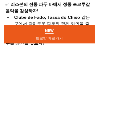
✅ 
리스본의 전통 파두 바에서 정통 포르투갈 
음악을 감상하자!
Clube de Fado, Tasca do Chico
 같은 
곳에서 감미로운 파두와 함께 와인을 즐
겨보자.
✅ 
현지 펍에서 리스본 크래프트 맥주 & 포르
헬로밤 바로가기
투갈 와인을 맛보자!
The Old Pharmacy Wine Bar, Dublin 
Irish Pub
 같은 곳에서 다양한 와인을 경
험해보자.
리스본 밤문화 지도 & 여행 팁
📌 
리스본 밤문화 주요 지역 정리
✔ 
바이루 알투(Bairro Alto)
 – 바, 펍, 감성적
인 라이브 음악 바가 밀집한 중심지
✔ 
카이스 두 소드레(Cais do Sodré)
 – 핑크 
스트리트 & 트렌디한 클럽 거리
✔ 
리베르다데 거리(Avenida da 
Liberdade)
 – 럭셔리 클럽 & VIP 라운지 바 
지역
✔ 
알파마(Alfama)
 – 전통적인 파두 바 & 감성