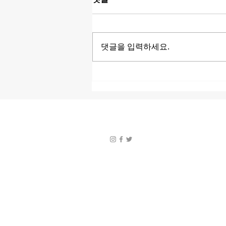
댓글을 입력하세요.
아프리카 밤문화 완벽 가이드
| 나라별 바, 클럽, 루프탑 라운
지 & 나이트라이프 추천
전국 내 주변의 오피 정보 사이트 헬로밤입
개인정보처리방침
문의하기
©2024~2025 by 헬로밤. Proudly created